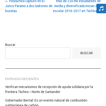
Post
←
Politáchira capturó en El
Más de 250 mil estudiantes de
navigation
Junco Páramo a dos ladrones de
media y diversificada inician año
busetas
escolar 2016-2017 en Táchira
→
Buscar
BUSCAR
ENTRADAS RECIENTES
Verifican mecanismos de recepción de ayuda solidaria por la
frontera Táchira – Norte de Santander
Gobernador Bernal: Es un evento natural de combustión
subterránea de carbón