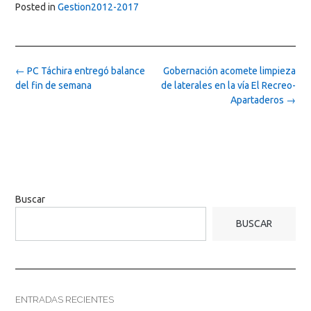
Posted in
Gestion2012-2017
Post
←
PC Táchira entregó balance
Gobernación acomete limpieza
navigation
del fin de semana
de laterales en la vía El Recreo-
Apartaderos
→
Buscar
BUSCAR
ENTRADAS RECIENTES