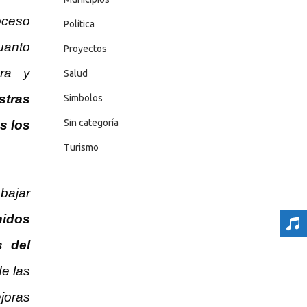
roceso
Política
cuanto
Proyectos
ara y
Salud
stras
Simbolos
Sin categoría
s los
Turismo
abajar
nidos
s del
de las
ejoras