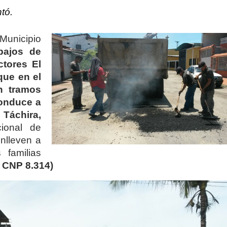
ntó.
nicipio
abajos de
tores El
que en el
n tramos
conduce a
Táchira,
cional de
nlleven a
 familias
z CNP 8.314)