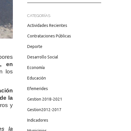
CATEGORÍAS
Actividades Recientes
Contrataciones Públicas
Deporte
abores
Desarrollo Social
e, en
Economía
 los
Educación
Efemerides
ación
de la
Gestion 2018-2021
ros y
Gestion2012-2017
Indicadores
es la
Municipios