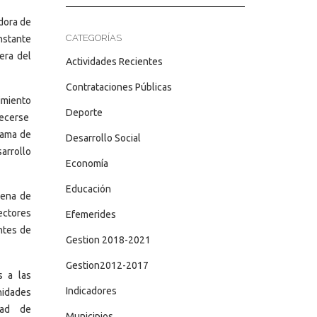
dora de
CATEGORÍAS
nstante
era del
Actividades Recientes
Contrataciones Públicas
imiento
Deporte
lecerse
 gama de
Desarrollo Social
arrollo
Economía
Educación
rena de
ectores
Efemerides
ntes de
Gestion 2018-2021
Gestion2012-2017
s a las
Indicadores
idades
dad de
Municipios