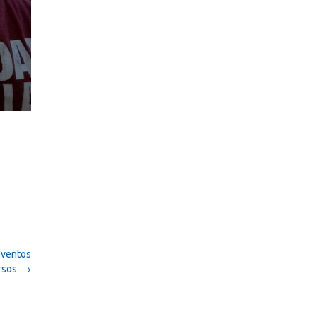
eventos
rsos
→