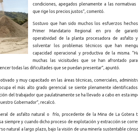
condiciones, apegados plenamente a las normativas
que rige los precios justos”, comentó.
Sostuvo que han sido muchos los esfuerzos hechos
Primer Mandatario Regional en pro de garanti
operatividad de la planta procesadora de asfalto y
solventar los problemas técnicos que han mengu
capacidad operacional y productiva de la misma. “H
muchas las vicisitudes que se han afrontado par
vencer todas las dificultades que se puedan presentar”, apuntó.
ivado y muy capacitado en las áreas técnicas, comerciales, administra
cupa el más alto grado gerencial se siente plenamente identificados
ición del trabajador que paulatinamente se ha llevado a cabo en esta imp
 nuestro Gobernador”, recalcó.
eral de asfalto natural o frío, procedente de la Mina de La Gotera 
esa siempre y cuando dicho proceso de explotación y extracción se corr
so natural a largo plazo, bajo la visión de una minería sustentable cóns