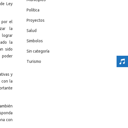
 de Ley
Política
Proyectos
 por el
zar la
Salud
 lograr
Simbolos
ado la
an sido
Sin categoría
a poder
Turismo
tivas y
 con la
ortante
también
esponda
ona con