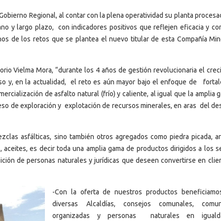
obierno Regional, al contar con la plena operatividad su planta procesa
ano y largo plazo, con indicadores positivos que reflejen eficacia y co
nos de los retos que se plantea el nuevo titular de esta Compañía Min
rio Vielma Mora, “durante los 4 años de gestión revolucionaria el crec
o y, en la actualidad, el reto es aún mayor bajo el enfoque de forta
cialización de asfalto natural (frío) y caliente, al igual que la amplia
so de exploración y explotación de recursos minerales, en aras del des
clas asfálticas, sino también otros agregados como piedra picada, a
s, aceites, es decir toda una amplia gama de productos dirigidos a los s
osición de personas naturales y jurídicas que deseen convertirse en clie
-Con la oferta de nuestros productos beneficiamo
diversas Alcaldías, consejos comunales, comun
organizadas y personas naturales en igual