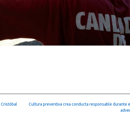
 Cristóbal
Cultura preventiva crea conducta responsable durante 
adve