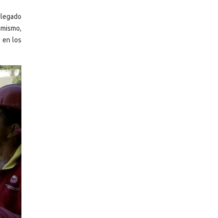
plegado
 mismo,
s en los