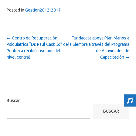
Posted in
Gestion2012-2017
Post
←
Centro de Recuperación
Fundaceta apoya Plan Manos a
navigation
Psiquiátrica “Dr. Raúl Castillo” de
la Siembra a través del Programa
Peribeca recibió Insumos del
de Actividades de
nivel central
Capacitación
→
Buscar
BUSCAR