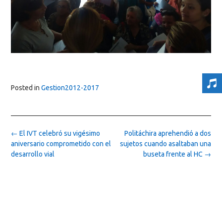
Posted in
Gestion2012-2017
Post
←
El IVT celebró su vigésimo
Politáchira aprehendió a dos
navigation
aniversario comprometido con el
sujetos cuando asaltaban una
desarrollo vial
buseta frente al HC
→