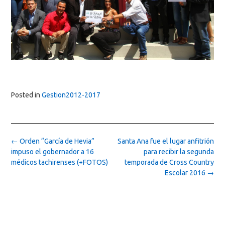
Posted in
Gestion2012-2017
Post
←
Orden “García de Hevia”
Santa Ana fue el lugar anfitrión
navigation
impuso el gobernador a 16
para recibir la segunda
médicos tachirenses (+FOTOS)
temporada de Cross Country
Escolar 2016
→