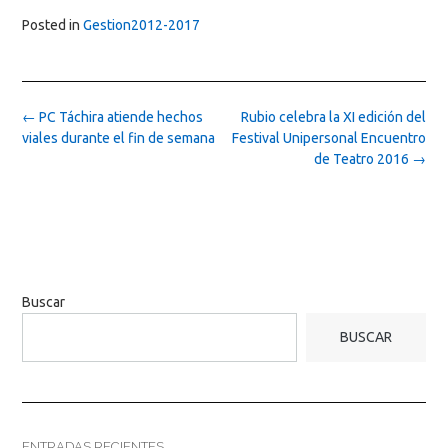
Posted in
Gestion2012-2017
Post
←
PC Táchira atiende hechos
Rubio celebra la XI edición del
navigation
viales durante el fin de semana
Festival Unipersonal Encuentro
de Teatro 2016
→
Buscar
BUSCAR
ENTRADAS RECIENTES