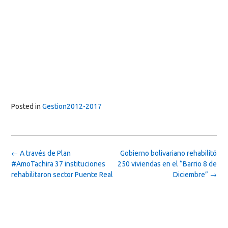
Posted in
Gestion2012-2017
Post
←
A través de Plan
Gobierno bolivariano rehabilitó
navigation
#AmoTachira 37 instituciones
250 viviendas en el “Barrio 8 de
rehabilitaron sector Puente Real
Diciembre”
→