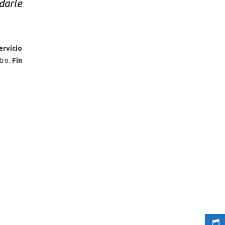
darle
ervicio
tro.
Fin