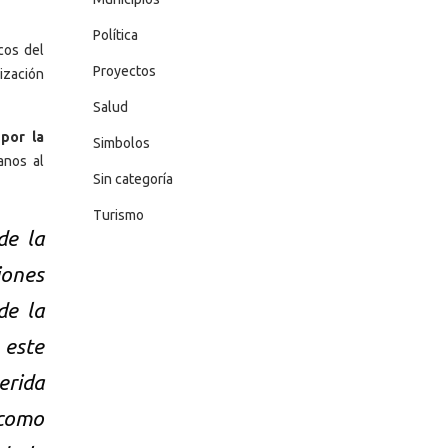
Política
cos del
Proyectos
nización
Salud
por la
Simbolos
anos al
Sin categoría
Turismo
de la
iones
de la
 este
erida
 como