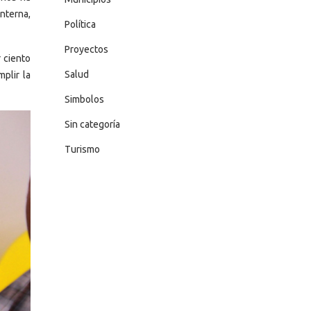
nterna,
Política
Proyectos
 ciento
Salud
plir la
Simbolos
Sin categoría
Turismo