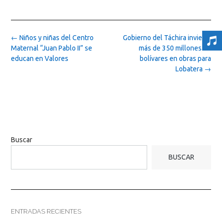
Post
←
Niños y niñas del Centro
Gobierno del Táchira invierte
navigation
Maternal “Juan Pablo II” se
más de 350 millones de
educan en Valores
bolívares en obras para
Lobatera
→
Buscar
BUSCAR
ENTRADAS RECIENTES