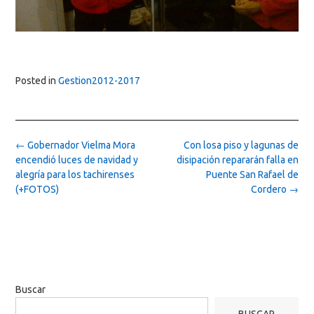
Posted in
Gestion2012-2017
Post
←
Gobernador Vielma Mora
Con losa piso y lagunas de
navigation
encendió luces de navidad y
disipación repararán falla en
alegría para los tachirenses
Puente San Rafael de
(+FOTOS)
Cordero
→
Buscar
BUSCAR