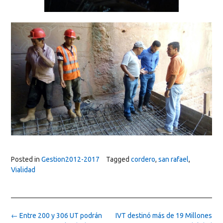
Posted in
Gestion2012-2017
Tagged
cordero
,
san rafael
,
Vialidad
Post
←
Entre 200 y 306 UT podrán
IVT destinó más de 19 Millones