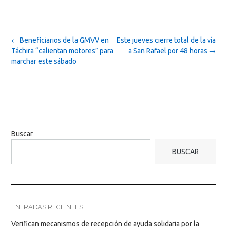
Post
←
Beneficiarios de la GMVV en
Este jueves cierre total de la vía
navigation
Táchira “calientan motores” para
a San Rafael por 48 horas
→
marchar este sábado
Buscar
BUSCAR
ENTRADAS RECIENTES
Verifican mecanismos de recepción de ayuda solidaria por la