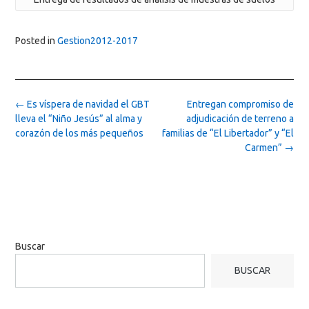
Entrega de resultados de análisis de muestras de suelos
Posted in
Gestion2012-2017
Post
←
Es víspera de navidad el GBT
Entregan compromiso de
navigation
lleva el “Niño Jesús” al alma y
adjudicación de terreno a
corazón de los más pequeños
familias de “El Libertador” y “El
Carmen”
→