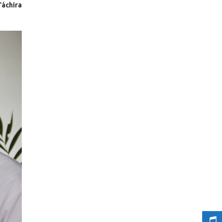
Táchira