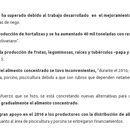
se ha superado debido al trabajo desarrollado en el mejoramient
s de riego.
roducción de hortalizas y se ha aumentado 40 mil toneladas con r
livariano”.
la producción de frutas, leguminosas, raíces y tubérculos –papa y
15.
el alimento concentrado se tuvo inconvenientes,
“durante el 2016, 
ola, porcino, piscicultura debido a que son rubros que dependen netame
sfuerzo que se hizo, se está concretando nuevas alternativas para 
r gradualmente el alimento concentrado.
 gran apoyo en el 2016 a los productores con la distribución de a
uanto al área de piscicultura y porcina se entregaron financiamientos.