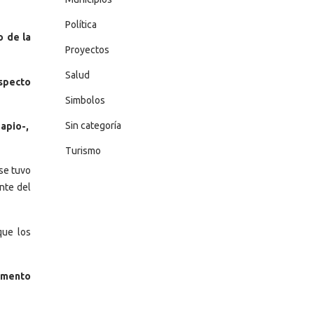
Política
o de la
Proyectos
Salud
especto
Simbolos
Sin categoría
 apio-,
Turismo
se tuvo
nte del
que los
limento