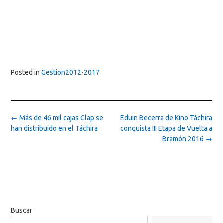
Posted in
Gestion2012-2017
Post
←
Más de 46 mil cajas Clap se
Eduin Becerra de Kino Táchira
navigation
han distribuido en el Táchira
conquista III Etapa de Vuelta a
Bramón 2016
→
Buscar