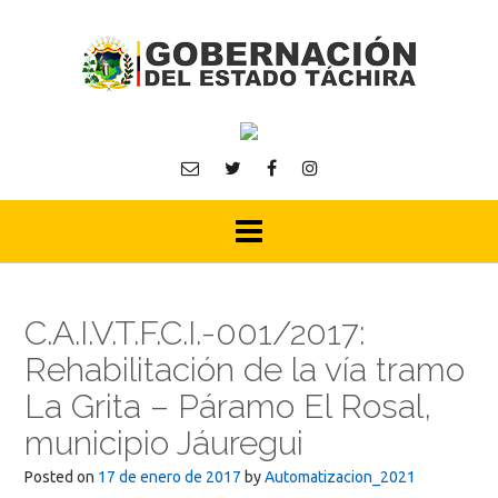
Skip
to
content
C.A.I.V.T.F.C.I.-001/2017:
Rehabilitación de la vía tramo
La Grita – Páramo El Rosal,
municipio Jáuregui
Posted on
17 de enero de 2017
by
Automatizacion_2021