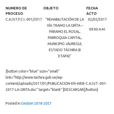
NUMERO DE
OBJETO
FECHA
PROCESO
ACTO
C.A.I.V.T.F.C.I.-001/2017
“REHABILITACIÓN DE LA
02/02/2017
VÍA TRAMO LA GRÍTA –
09:00 A.M.
PÁRAMO EL ROSAL,
PARROQUIA CAPITAL,
MUNICIPIO JÁUREGUI,
ESTADO TÁCHIRA (II
ETAPA)”
[button color=”blue” size=”small”
link=”http://www.tachira.gob.ve/wp-
content/uploads/2017/01/PUBLICACION-EN-WEB-C.A.I.V.T.-001-
2017-LA-GRITA.doc” target=”blank” ]DESCARGAR[/button]
Posted in
Gestion 2018-2021