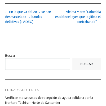
Post
←
En lo que va del 2017 se han
Vielma Mora: “Colombia
navigation
desmantelado 17 bandas
establece leyes que legitima el
delictivas (+VIDEO)
contrabando”
→
Buscar
BUSCAR
ENTRADAS RECIENTES
Verifican mecanismos de recepción de ayuda solidaria por la
frontera Táchira – Norte de Santander