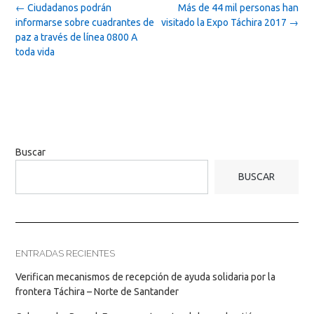
Post
←
Ciudadanos podrán
Más de 44 mil personas han
navigation
informarse sobre cuadrantes de
visitado la Expo Táchira 2017
→
paz a través de línea 0800 A
toda vida
Buscar
BUSCAR
ENTRADAS RECIENTES
Verifican mecanismos de recepción de ayuda solidaria por la
frontera Táchira – Norte de Santander