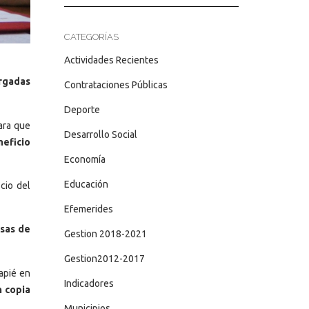
CATEGORÍAS
Actividades Recientes
argadas
Contrataciones Públicas
Deporte
ara que
Desarrollo Social
eficio
Economía
Educación
cio del
Efemerides
asas de
Gestion 2018-2021
Gestion2012-2017
capié en
Indicadores
n copia
Municipios