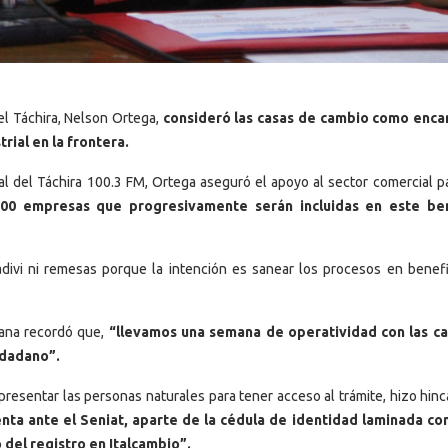
el Táchira, Nelson Ortega,
consideró las casas de cambio como enc
rial en la frontera.
ral del Táchira 100.3 FM, Ortega aseguró el apoyo al sector comercial p
500 empresas que progresivamente serán incluidas en este ben
ivi ni remesas porque la intención es sanear los procesos en benefi
dana recordó que,
“llevamos una semana de operatividad con las c
udadano”.
presentar las personas naturales para tener acceso al trámite, hizo hin
enta ante el Seniat, aparte de la cédula de identidad laminada co
 del registro en Italcambio”.