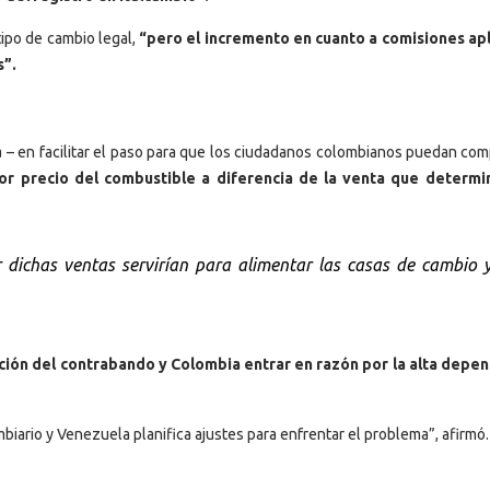
ipo de cambio legal,
“pero el incremento en cuanto a comisiones ap
s”.
 – en facilitar el paso para que los ciudadanos colombianos puedan com
r precio del combustible a diferencia de la venta que determi
 dichas ventas servirían para alimentar las casas de cambio y
cción del contrabando y Colombia entrar en razón por la alta depe
iario y Venezuela planifica ajustes para enfrentar el problema”, afirmó.