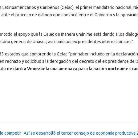
Latinoamericanos y Caribeños (Celac), el primer mandatario nacional, Ni
 ante el proceso de diálogo que convocó entre el Gobierno y la oposició
er todo el apoyo que la Celac de manera unánime está dando a los diálog
ario general de Unasur; así como los ex presidentes internacionales”.
 33 estados que comprende la Celac “por haber incluido en la declaración
en rechazo y solicitud a la derogación del decreto del ex presidente de l
dato
declaró a Venezuela una amenaza para la nación norteamerican
de competir
Así se desarrolló el tercer consejo de economía productiva