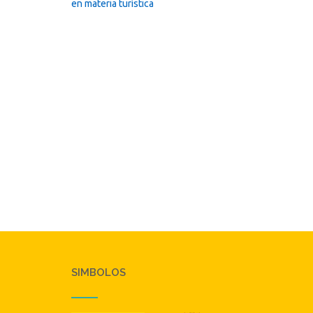
navigation
en materia turística
SIMBOLOS