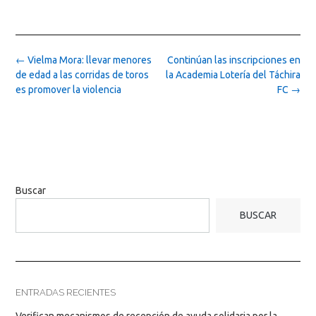
Post
←
Vielma Mora: llevar menores
Continúan las inscripciones en
navigation
de edad a las corridas de toros
la Academia Lotería del Táchira
es promover la violencia
FC
→
Buscar
BUSCAR
ENTRADAS RECIENTES
Verifican mecanismos de recepción de ayuda solidaria por la