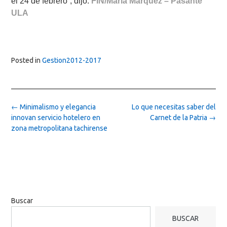
el 24 de febrero”,
dijo.
FIN/María Márquez – Pasante
ULA
Posted in
Gestion2012-2017
Post
←
Minimalismo y elegancia
Lo que necesitas saber del
navigation
innovan servicio hotelero en
Carnet de la Patria
→
zona metropolitana tachirense
Buscar
BUSCAR