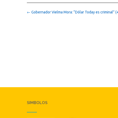
Post
←
Gobernador Vielma Mora: “Dólar Today es criminal” 
navigation
SIMBOLOS