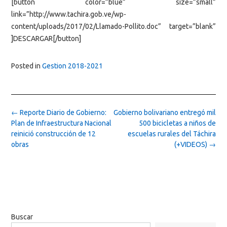
[button color=”blue” size=”small”
link=”http://www.tachira.gob.ve/wp-
content/uploads/2017/02/Llamado-Pollito.doc” target=”blank”
]DESCARGAR[/button]
Posted in
Gestion 2018-2021
Post
←
Reporte Diario de Gobierno:
Gobierno bolivariano entregó mil
navigation
Plan de Infraestructura Nacional
500 bicicletas a niños de
reinició construcción de 12
escuelas rurales del Táchira
obras
(+VIDEOS)
→
Buscar