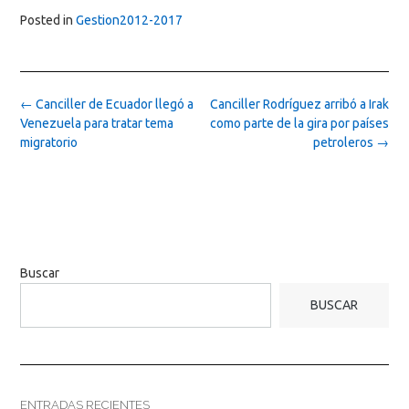
Posted in
Gestion2012-2017
Post
←
Canciller de Ecuador llegó a
Canciller Rodríguez arribó a Irak
navigation
Venezuela para tratar tema
como parte de la gira por países
migratorio
petroleros
→
Buscar
BUSCAR
ENTRADAS RECIENTES