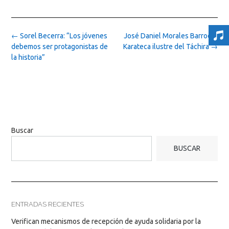
Post
←
Sorel Becerra: “Los jóvenes
José Daniel Morales Barroeta
navigation
debemos ser protagonistas de
Karateca ilustre del Táchira
→
la historia”
Buscar
BUSCAR
ENTRADAS RECIENTES
Verifican mecanismos de recepción de ayuda solidaria por la