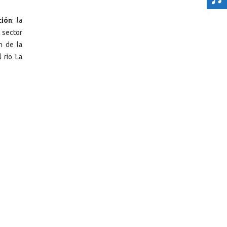
ción
: la
l sector
n de la
 río La