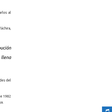
arlos al
áchira,
bución
 llena
des del
 de 1982
ya.