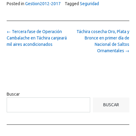
Posted in
Gestion2012-2017
Tagged
Seguridad
Post
←
Tercera fase de Operación
Táchira cosecha Oro, Plata y
navigation
Cambalache en Táchira canjeará
Bronce en primer día de
mil aires acondicionados
Nacional de Saltos
Ornamentales
→
Buscar
BUSCAR