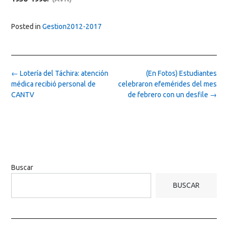
Posted in
Gestion2012-2017
Post
←
Lotería del Táchira: atención
(En Fotos) Estudiantes
navigation
médica recibió personal de
celebraron efemérides del mes
CANTV
de febrero con un desfile
→
Buscar
BUSCAR