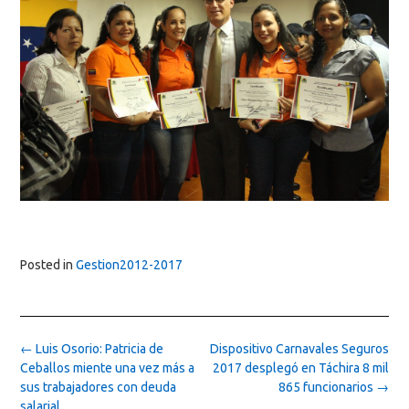
Posted in
Gestion2012-2017
Post
←
Luis Osorio: Patricia de
Dispositivo Carnavales Seguros
navigation
Ceballos miente una vez más a
2017 desplegó en Táchira 8 mil
sus trabajadores con deuda
865 funcionarios
→
salarial