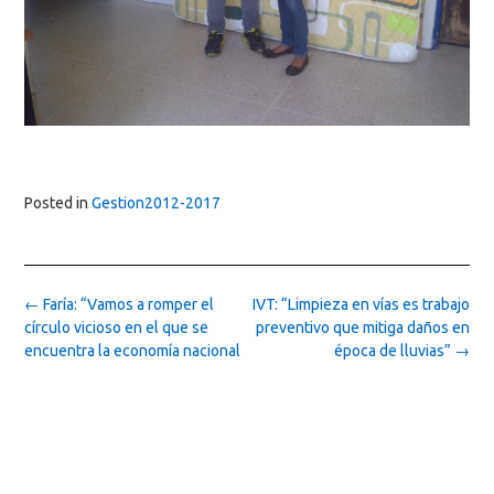
Posted in
Gestion2012-2017
Post
←
Faría: “Vamos a romper el
IVT: “Limpieza en vías es trabajo
navigation
círculo vicioso en el que se
preventivo que mitiga daños en
encuentra la economía nacional
época de lluvias”
→