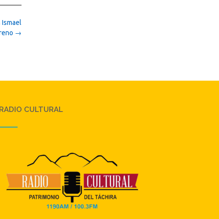
n Ismael
reno
→
RADIO CULTURAL