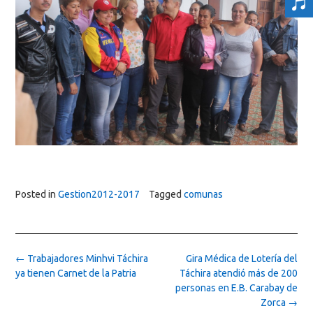
Posted in
Gestion2012-2017
Tagged
comunas
Post
←
Trabajadores Minhvi Táchira
Gira Médica de Lotería del
navigation
ya tienen Carnet de la Patria
Táchira atendió más de 200
personas en E.B. Carabay de
Zorca
→