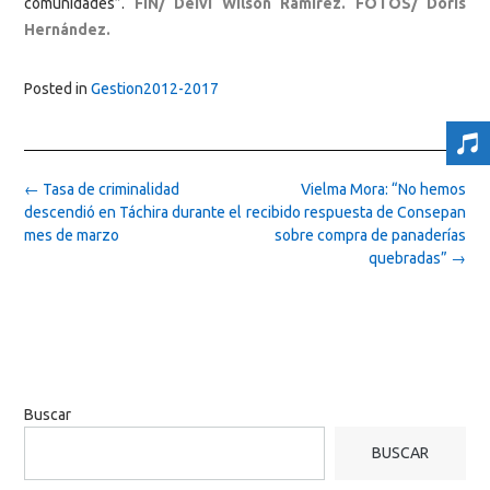
comunidades”.
FIN/ Deivi Wilson Ramírez. FOTOS/ Doris
Hernández.
Posted in
Gestion2012-2017
Post
←
Tasa de criminalidad
Vielma Mora: “No hemos
navigation
descendió en Táchira durante el
recibido respuesta de Consepan
mes de marzo
sobre compra de panaderías
quebradas”
→
Buscar
BUSCAR