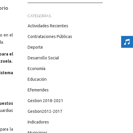
orio
CATEGORÍAS
Actividades Recientes
o en el
Contrataciones Públicas
a.
Deporte
para el
Desarrollo Social
zuela.
Economía
Sistema
Educación
Efemerides
Gestion 2018-2021
puestos
uardias
Gestion2012-2017
Indicadores
para la
Municipios