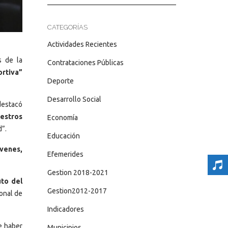
CATEGORÍAS
Actividades Recientes
s de la
Contrataciones Públicas
ortiva”
Deporte
Desarrollo Social
destacó
uestros
Economía
d”.
Educación
óvenes,
Efemerides
Gestion 2018-2021
uto del
Gestion2012-2017
onal de
Indicadores
 haber
Municipios