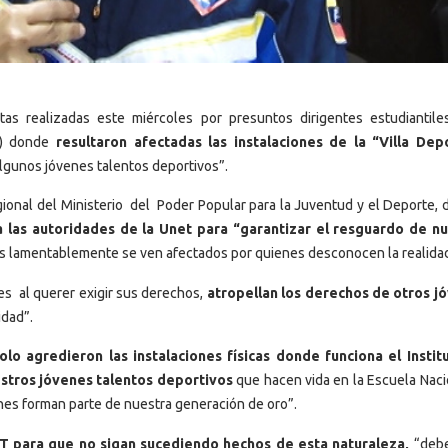
s realizadas este miércoles por presuntos dirigentes estudiantile
ET) donde
resultaron afectadas las instalaciones de la “Villa Dep
lgunos jóvenes talentos deportivos”.
gional del Ministerio del Poder Popular para la Juventud y el Deporte, 
 las autoridades de la Unet para “garantizar el resguardo de n
es lamentablemente se ven afectados por quienes desconocen la realida
nes al querer exigir sus derechos,
atropellan los derechos de otros j
idad”.
olo agredieron las instalaciones físicas donde funciona el Instit
stros jóvenes talentos deportivos
que hacen vida en la Escuela Naci
nes forman parte de nuestra generación de oro”.
ET para que no sigan sucediendo hechos de esta naturaleza,
“debe