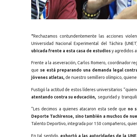
“
Rechazamos contundentemente las acciones violenta
Universidad Nacional Experimental del Táchira (UN
ubicada frente a esta casa de estudios
y agredidos a
Frente a la aseveración, Carlos Romero, coordinador re
que
se está preparando una demanda legal contra
jóvenes atletas,
de nuestro semillero olímpico, quien
Fustigó la actitud de estos líderes universitarios “quie
atentando contra su educación,
seguridad y tranquil
“Les decimos a quienes atacaron esta sede que
no s
Deporte Tachirense, sino también a muchos de nue
Talento Deportivo, integrada por 150 compañeros, quie
En tal sentido,
exhortó a las autoridades de la UN