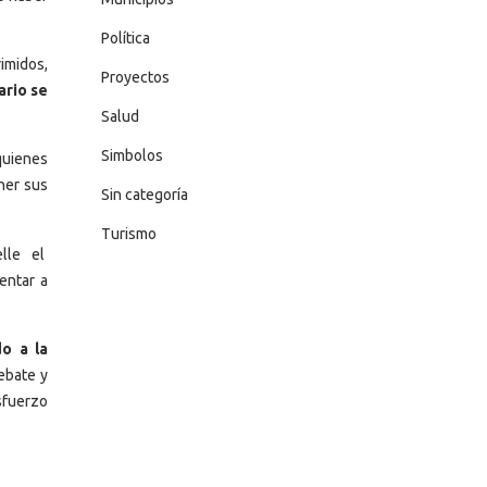
Política
imidos,
Proyectos
ario se
Salud
Simbolos
uienes
ner sus
Sin categoría
Turismo
elle el
entar a
do a la
ebate y
sfuerzo