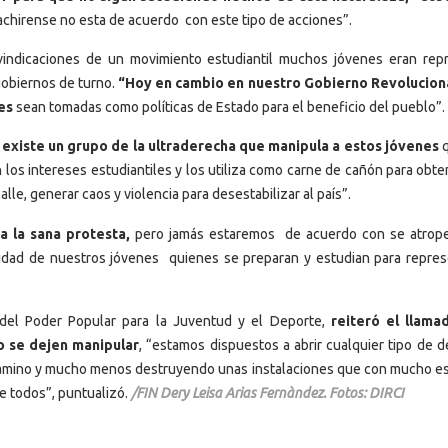
tachirense no esta de acuerdo con este tipo de acciones”.
vindicaciones de un movimiento estudiantil muchos jóvenes eran repr
gobiernos de turno.
“Hoy en cambio en nuestro Gobierno Revolucion
es
sean tomadas como políticas de Estado para el beneficio del pueblo”.
iste un grupo de la ultraderecha que manipula a estos jóvenes
q
 los intereses estudiantiles y los utiliza como carne de cañón para obte
lle, generar caos y violencia para desestabilizar al país”.
 la sana protesta,
pero jamás estaremos de acuerdo con se atrop
uilidad de nuestros jóvenes quienes se preparan y estudian para repres
 del Poder Popular para la Juventud y el Deporte,
reiteró el llama
no se dejen manipular
, “estamos dispuestos a abrir cualquier tipo de d
l camino y mucho menos destruyendo unas instalaciones que con mucho e
e todos”, puntualizó.
/FIN Dery Leisa Arias Fernàndez. Fotos: DIRCI