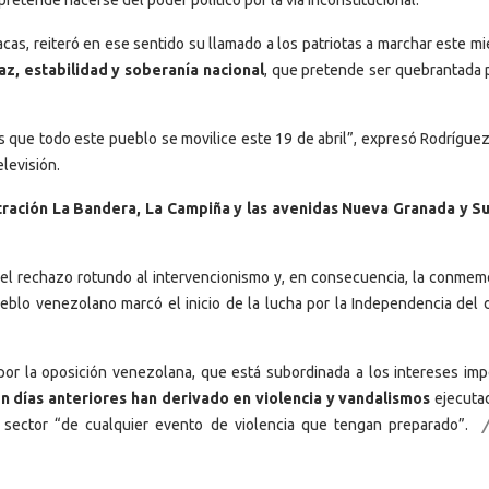
 pretende hacerse del poder político por la vía inconstitucional.
cas, reiteró en ese sentido su llamado a los patriotas a marchar este m
z, estabilidad y soberanía nacional
, que pretende ser quebrantada 
 es que todo este pueblo se movilice este 19 de abril”, expresó Rodrígue
levisión.
tración La Bandera, La Campiña y las avenidas Nueva Granada y S
a el rechazo rotundo al intervencionismo y, en consecuencia, la conmem
eblo venezolano marcó el inicio de la lucha por la Independencia del 
por la oposición venezolana, que está subordinada a los intereses impe
en días anteriores han derivado en violencia y vandalismos
ejecuta
 sector “de cualquier evento de violencia que tengan preparado”.