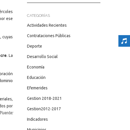
iércoles
CATEGORÍAS
por ese
Actividades Recientes
Contrataciones Públicas
z, cuyas
Deporte
ucre
. La
Desarrollo Social
Economía
oración
Educación
dominio
Efemerides
Gestion 2018-2021
riales,
dos por
Gestion2012-2017
/Fuente:
Indicadores
Municipios