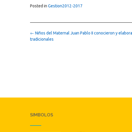
Posted in
Gestion2012-2017
Post
←
Niños del Maternal Juan Pablo II conocieron y elabor
navigation
tradicionales
SIMBOLOS