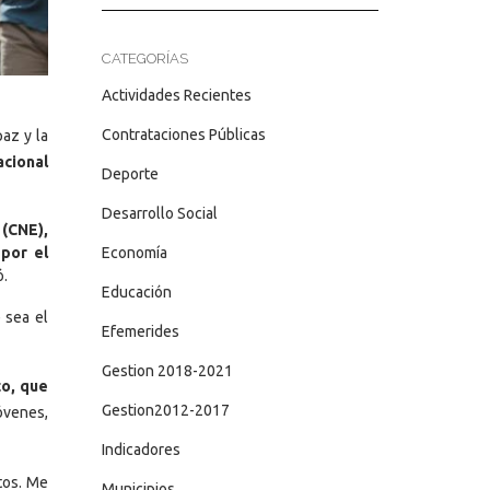
CATEGORÍAS
Actividades Recientes
Contrataciones Públicas
az y la
cional
Deporte
Desarrollo Social
 (CNE),
 por el
Economía
ó.
Educación
 sea el
Efemerides
Gestion 2018-2021
to, que
Gestion2012-2017
óvenes,
Indicadores
tos. Me
Municipios