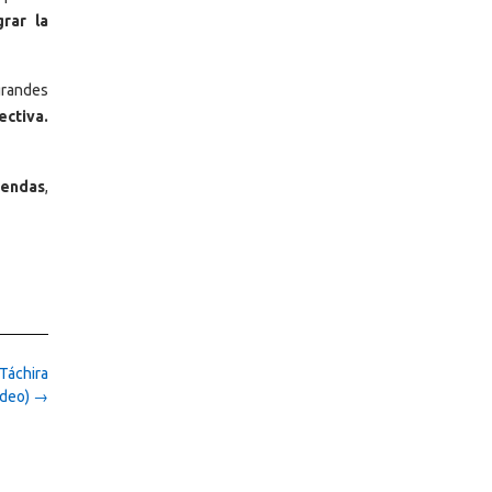
rar la
grandes
ectiva.
iendas
,
Táchira
ideo)
→