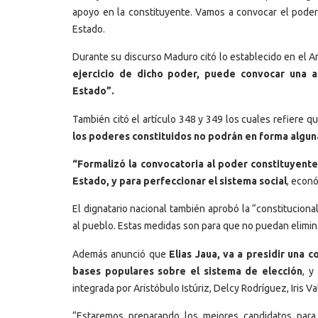
apoyo en la constituyente. Vamos a convocar el poder 
Estado.
Durante su discurso Maduro citó lo establecido en el Ar
ejercicio de dicho poder, puede convocar una a
Estado”.
También citó el artículo 348 y 349 los cuales refiere q
los poderes constituidos no podrán en forma algun
“Formalizó la convocatoria al poder constituyente
Estado, y para perfeccionar el sistema social
, econó
El dignatario nacional también aprobó la “constituciona
al pueblo. Estas medidas son para que no puedan elimin
Además anunció que
Elias Jaua, va a presidir una c
bases populares sobre el sistema de elección
, y
integrada por Aristóbulo Istúriz, Delcy Rodríguez, Iris Va
“Estaremos preparando los mejores candidatos para