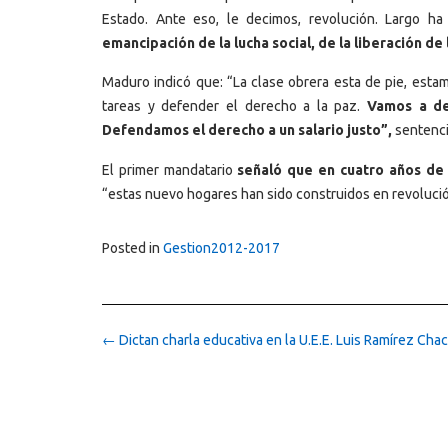
Estado. Ante eso, le decimos, revolución. Largo h
emancipación de la lucha social, de la liberación de 
Maduro indicó que: “La clase obrera esta de pie, estam
tareas y defender el derecho a la paz.
Vamos a def
Defendamos el derecho a un salario justo”,
sentenci
El primer mandatario
señaló que en cuatro años de s
“estas nuevo hogares han sido construidos en revolució
Posted in
Gestion2012-2017
Post
←
Dictan charla educativa en la U.E.E. Luis Ramírez Cha
navigation