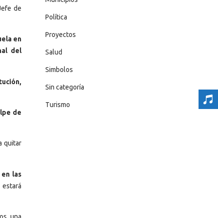
Jefe de
Política
Proyectos
uela en
al del
Salud
Simbolos
tución,
Sin categoría
Turismo
olpe de
a quitar
 en las
 estará
mos una