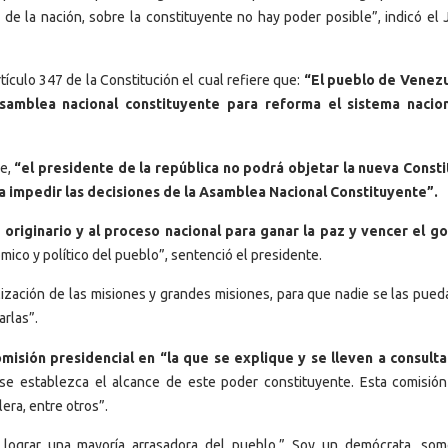
de la nación, sobre la constituyente no hay poder posible”, indicó el 
tículo 347 de la Constitución el cual refiere que:
“El pueblo de Venez
samblea nacional constituyente para reforma el sistema nacion
ue,
“el presidente de la república no podrá objetar la nueva Consti
a impedir las decisiones de la Asamblea Nacional Constituyente”.
 originario y al proceso nacional para ganar la paz y vencer el g
mico y político del pueblo”, sentenció el presidente.
lización de las misiones y grandes misiones, para que nadie se las pued
arlas”.
omisión presidencial en “la que se explique y se lleven a consulta
 se establezca el alcance de este poder constituyente. Esta comisión
lera, entre otros”.
 lograr una mayoría arrasadora del pueblo.” Soy un demócrata, so