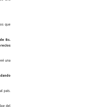
mos que
 de Bs.
recios
reé una
aldando
l país.
olpe del