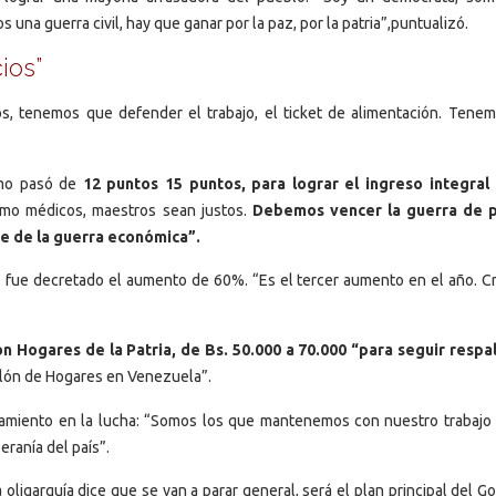
na guerra civil, hay que ganar por la paz, por la patria”,puntualizó.
ios”
os, tenemos que defender el trabajo, el ticket de alimentación. Tene
imo pasó de
12 puntos 15 puntos, para lograr el ingreso integral
omo médicos, maestros sean justos.
Debemos vencer la guerra de p
te de la guerra económica”.
 fue decretado el aumento de 60%. “Es el tercer aumento en el año. C
ón Hogares de la Patria, de Bs. 50.000 a 70.000 “para seguir resp
illón de Hogares en Venezuela”.
amiento en la lucha: “Somos los que mantenemos con nuestro trabajo a
eranía del país”.
oligarquía dice que se van a parar general, será el plan principal del G