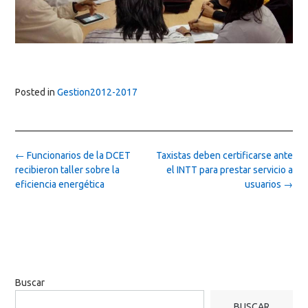
Posted in
Gestion2012-2017
Post
←
Funcionarios de la DCET
Taxistas deben certificarse ante
navigation
recibieron taller sobre la
el INTT para prestar servicio a
eficiencia energética
usuarios
→
Buscar
BUSCAR