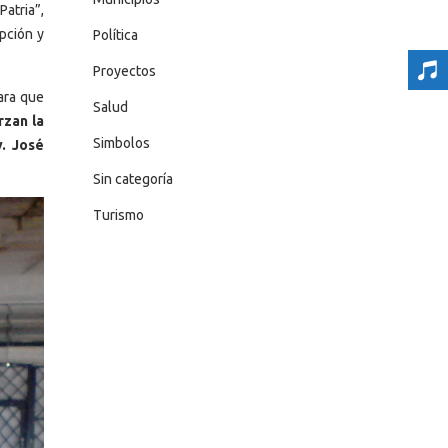
atria”,
pción y
Política
Proyectos
para que
Salud
rzan la
Simbolos
. José
Sin categoría
Turismo