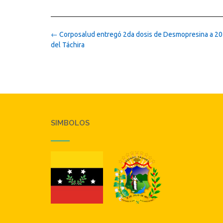
Post
←
Corposalud entregó 2da dosis de Desmopresina a 20
navigation
del Táchira
SIMBOLOS