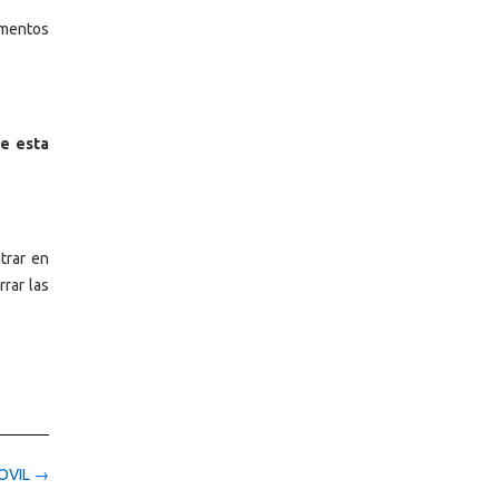
ementos
ue esta
trar en
rar las
OVIL
→