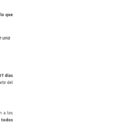
 lo que
e una
17 días
rtir del
n a los
a todos