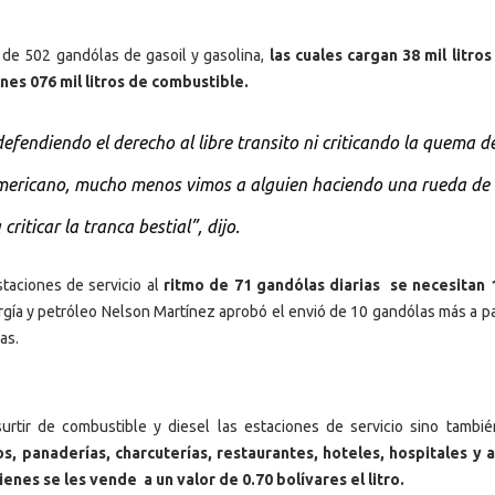
o de 502 gandólas de gasoil y gasolina,
las cuales cargan 38 mil litros
ones 076 mil litros de combustible.
efendiendo el derecho al libre transito ni criticando la quema d
americano, mucho menos vimos a alguien haciendo una rueda de
iticar la tranca bestial”, dijo.
staciones de servicio al
ritmo de 71 gandólas diarias se necesitan 
rgía y petróleo Nelson Martínez aprobó el envió de 10 gandólas más a pa
as.
rtir de combustible y diesel las estaciones de servicio sino tambié
cos, panaderías, charcuterías, restaurantes, hoteles, hospitales y 
enes se les vende a un valor de 0.70 bolívares el litro.