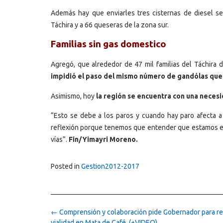
Además hay que enviarles tres cisternas de diesel s
Táchira y a 66 queseras de la zona sur.
Familias sin gas domestico
Agregó, que alrededor de 47 mil familias del Táchira 
impidió el paso del mismo número de gandólas que 
Asimismo, hoy
la región se encuentra con una necesid
“Esto se debe a los paros y cuando hay paro afecta a
reflexión porque tenemos que entender que estamos en 
vías”.
Fin/Yimayri Moreno.
Posted in
Gestion2012-2017
Post
←
Comprensión y colaboración pide Gobernador para r
navigation
vialidad en Mata de Café (+VIDEO)