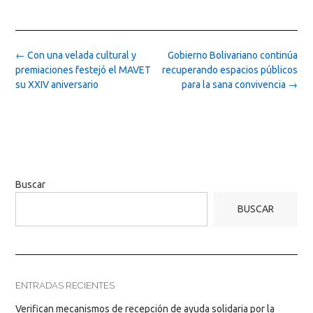
Post
←
Con una velada cultural y
Gobierno Bolivariano continúa
navigation
premiaciones festejó el MAVET
recuperando espacios públicos
su XXIV aniversario
para la sana convivencia
→
Buscar
BUSCAR
ENTRADAS RECIENTES
Verifican mecanismos de recepción de ayuda solidaria por la