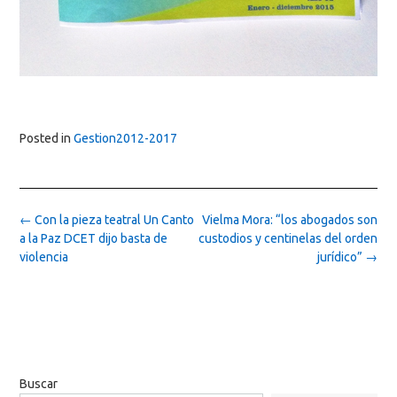
Posted in
Gestion2012-2017
Post
←
Con la pieza teatral Un Canto
Vielma Mora: “los abogados son
navigation
a la Paz DCET dijo basta de
custodios y centinelas del orden
violencia
jurídico”
→
Buscar