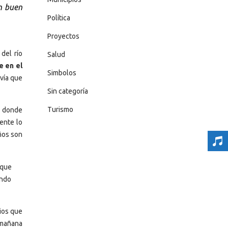
n buen
Política
Proyectos
del río
Salud
e en el
Simbolos
 vía que
Sin categoría
Turismo
, donde
ente lo
ños son
 que
ando
Dios que
 mañana