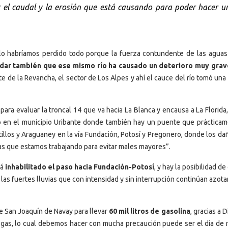
r el caudal y la erosión que está causando para poder hacer u
 lo habríamos perdido todo porque la fuerza contundente de las aguas 
ar también que ese mismo río ha causado un deterioro muy grav
 de la Revancha, el sector de Los Alpes y ahí el cauce del río tomó una
para evaluar la troncal 14 que va hacia La Blanca y encausa a La Florida
 en el municipio Uribante donde también hay un puente que prácticam
illos y Araguaney en la vía Fundación, Potosí y Pregonero, donde los da
as que estamos trabajando para evitar males mayores”.
tá
inhabilitado el paso hacia Fundación-Potosí
, y hay la posibilidad de
las fuertes lluvias que con intensidad y sin interrupción continúan azot
e San Joaquín de Navay para llevar
60 mil litros de gasolina
, gracias a 
gas, lo cual debemos hacer con mucha precaución puede ser el día de