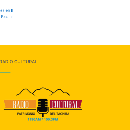
s en II
a Paz
→
RADIO CULTURAL