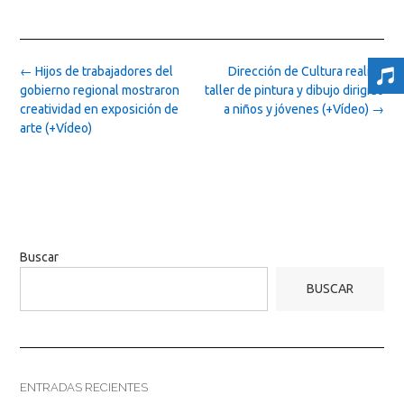
Post
←
Hijos de trabajadores del
Dirección de Cultura realizó
navigation
gobierno regional mostraron
taller de pintura y dibujo dirigido
creatividad en exposición de
a niños y jóvenes (+Vídeo)
→
arte (+Vídeo)
Buscar
BUSCAR
ENTRADAS RECIENTES