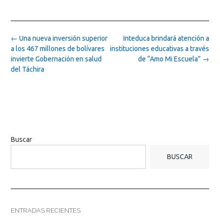
Post
←
Una nueva inversión superior
Inteduca brindará atención a
navigation
a los 467 millones de bolívares
instituciones educativas a través
invierte Gobernación en salud
de “Amo Mi Escuela”
→
del Táchira
Buscar
BUSCAR
ENTRADAS RECIENTES