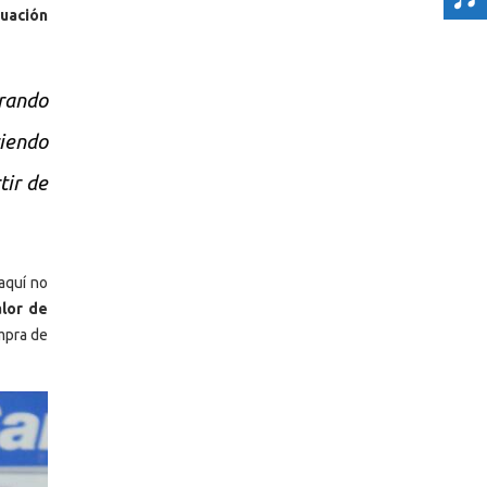
cuación
rando
ciendo
tir de
aquí no
alor de
mpra de