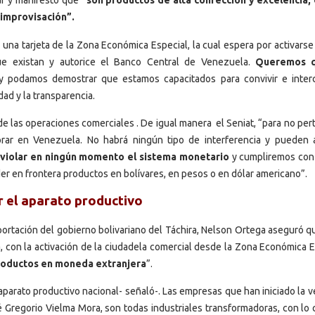
ar y manifestó que
“son productos de alta confección y excelencia,
 improvisación”.
na tarjeta de la Zona Económica Especial, la cual espera por activarse
ue existan y autorice el Banco Central de Venezuela.
Queremos 
 podamos demostrar que estamos capacitados para convivir e inter
ad y la transparencia.
de las operaciones comerciales . De igual manera el Seniat, “para no per
ar en Venezuela. No habrá ningún tipo de interferencia y pueden a
violar en ningún momento el sistema monetario
y cumpliremos con 
r en frontera productos en bolívares, en pesos o en dólar americano”.
 el aparato productivo
xportación del gobierno bolivariano del Táchira, Nelson Ortega aseguró 
ra, con la activación de la ciudadela comercial desde la Zona Económica 
productos en moneda extranjera
”.
aparato productivo nacional- señaló-. Las empresas que han iniciado la v
 Gregorio Vielma Mora, son todas industriales transformadoras, con lo c