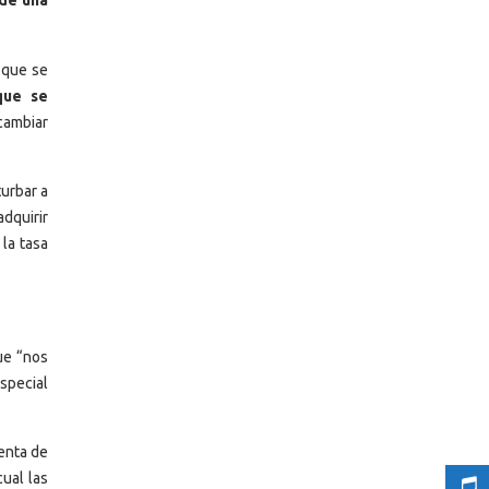
 de una
 que se
que se
cambiar
turbar a
dquirir
la tasa
que “nos
Especial
enta de
ual las