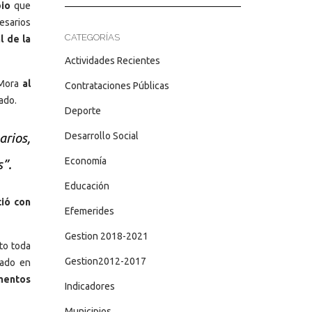
bio
que
esarios
CATEGORÍAS
l de la
Actividades Recientes
 Mora
al
Contrataciones Públicas
ado.
Deporte
Desarrollo Social
rios,
Economía
s”.
Educación
ció con
Efemerides
Gestion 2018-2021
to toda
Gestion2012-2017
zado en
mentos
Indicadores
Municipios