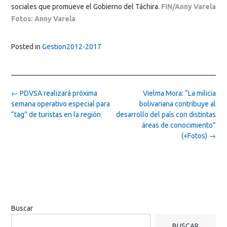
sociales que promueve el Gobierno del Táchira.
FIN/Anny Varela
Fotos: Anny Varela
Posted in
Gestion2012-2017
Post
←
PDVSA realizará próxima
Vielma Mora: “La milicia
navigation
semana operativo especial para
bolivariana contribuye al
“tag” de turistas en la región
desarrollo del país con distintas
áreas de conocimiento”
(+Fotos)
→
Buscar
BUSCAR